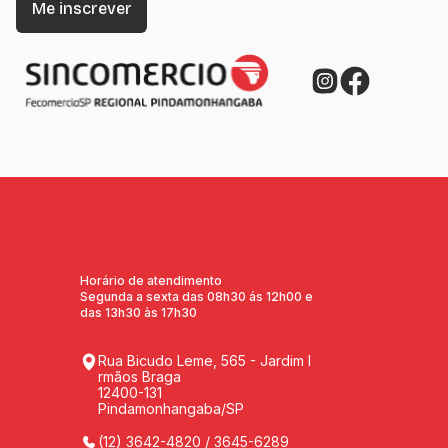
Horário de atendimento
Segunda a sexta das 08h30 ás 12h00 e
das 13h30 às 17h30
Rua Bicudo Leme, 565 - Jardim I
rmãos Braga
12400-131
Pindamonhangaba/SP
(12) 3642-4820 / 3645-6289