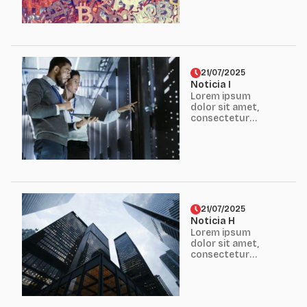
Mauris erat diam,
eleifend eget
finibus eget,
fermentum nec
erat...
21/07/2025
Noticia I
Lorem ipsum
dolor sit amet,
consectetur
adipiscing elit.
Mauris erat diam,
eleifend eget
finibus eget,
fermentum nec
erat...
21/07/2025
Noticia H
Lorem ipsum
dolor sit amet,
consectetur
adipiscing elit.
Mauris erat diam,
eleifend eget
finibus eget,