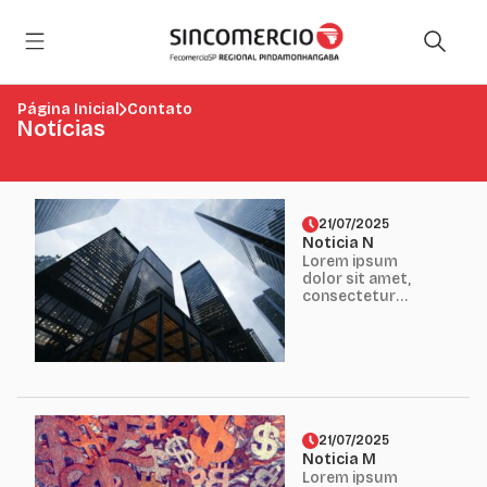
Página Inicial
Contato
Notícias
21/07/2025
Noticia N
Lorem ipsum
dolor sit amet,
consectetur
adipiscing elit.
Mauris erat diam,
eleifend eget
finibus eget,
fermentum nec
erat...
21/07/2025
Noticia M
Lorem ipsum