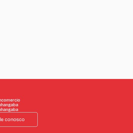
incomercio
nhangaba
nhangaba
le conosco