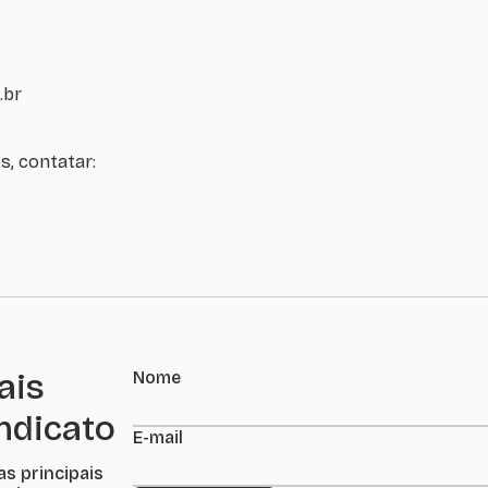
.br
s, contatar:
ais
Nome
indicato
E-mail
as principais