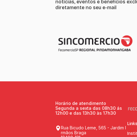
notícias, eventos e benefícios exc
diretamente no seu e-mail
Horário de atendimento
Segunda a sexta das 08h30 ás
12h00 e das 13h30 às 17h30
Link
Rua Bicudo Leme, 565 - Jardim I
rmãos Braga
Insti