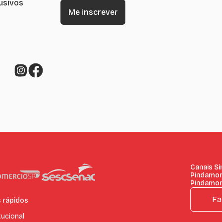
lusivos
Canais S
Pindamo
Pindamo
Fa
s rápidos
tucional