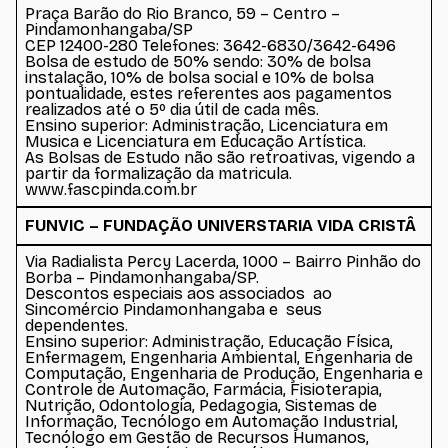
Praça Barão do Rio Branco, 59 – Centro –
Pindamonhangaba/SP
CEP 12400-280 Telefones: 3642-6830/3642-6496
Bolsa de estudo de 50% sendo: 30% de bolsa
instalação, 10% de bolsa social e 10% de bolsa
pontualidade, estes referentes aos pagamentos
realizados até o 5º dia útil de cada mês.
Ensino superior: Administração, Licenciatura em
Musica e Licenciatura em Educação Artística.
As Bolsas de Estudo não são retroativas, vigendo a
partir da formalização da matricula.
www.fascpinda.com.br
FUNVIC – FUNDAÇÃO UNIVERSTARIA VIDA CRISTÂ
Via Radialista Percy Lacerda, 1000 – Bairro Pinhão do
Borba – Pindamonhangaba/SP.
Descontos especiais aos associados ao
Sincomércio Pindamonhangaba e seus
dependentes.
Ensino superior: Administração, Educação Física,
Enfermagem, Engenharia Ambiental, Engenharia de
Computação, Engenharia de Produção, Engenharia e
Controle de Automação, Farmácia, Fisioterapia,
Nutrição, Odontologia, Pedagogia, Sistemas de
Informação, Tecnólogo em Automação Industrial,
Tecnólogo em Gestão de Recursos Humanos,