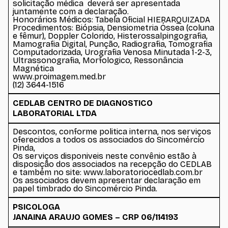
solicitação médica deverá ser apresentada
juntamente com a declaração.
Honorários Médicos: Tabela Oficial HIERARQUIZADA
Procedimentos: Biópsia, Densiometria Óssea (coluna
e fêmur), Doppler Colorido, Histerossalpingografia,
Mamografia Digital, Punção, Radiografia, Tomografia
Computadorizada, Urografia Venosa Minutada 1-2-3,
Ultrassonografia, Morfologico, Ressonância
Magnética
www.proimagem.med.br
(12) 3644-1516
CEDLAB CENTRO DE DIAGNOSTICO
LABORATORIAL LTDA
Descontos, conforme politica interna, nos serviços
oferecidos a todos os associados do Sincomércio
Pinda,
Os serviços disponiveis neste convênio estão à
disposição dos associados na recepção do CEDLAB
e também no site: www.laboratoriocedlab.com.br
Os associados devem apresentar declaração em
papel timbrado do Sincomércio Pinda.
PSICOLOGA
JANAINA ARAUJO GOMES – CRP 06/114193